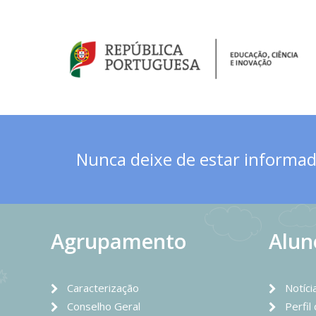
Nunca deixe de estar informado
Agrupamento
Alun
Caracterização
Notíci
Conselho Geral
Perfil