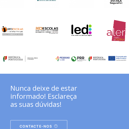
Nunca deixe de estar
informado! Esclareça
as suas dúvidas!
CONTACTE-NOS