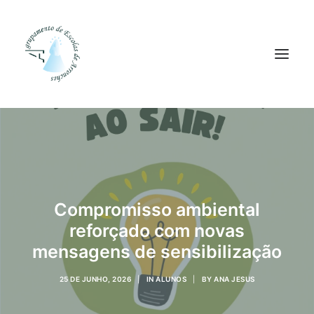
Agrupamento
Alunos
Pessoal
Compromisso ambiental
Equipas
reforçado com novas
Projetos
mensagens de sensibilização
Plataformas
25 DE JUNHO, 2026
|
IN
ALUNOS
|
BY
ANA JESUS
Contactos