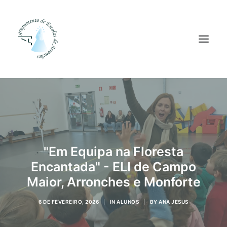
Agrupamento
Alunos
Pessoal
"Em Equipa na Floresta
Equipas
Encantada" - ELI de Campo
Projetos
Maior, Arronches e Monforte
Plataformas
6 DE FEVEREIRO, 2026
|
IN
ALUNOS
|
BY
ANA JESUS
Contactos