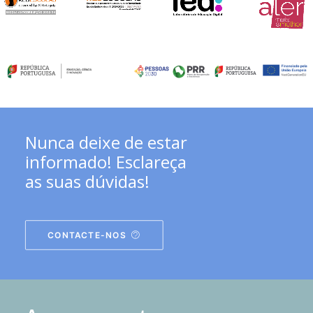
Nunca deixe de estar
informado! Esclareça
as suas dúvidas!
CONTACTE-NOS