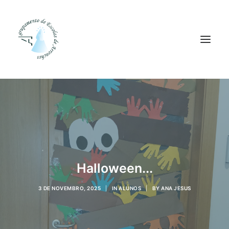
Agrupamento
Alunos
Pessoal
Equipas
Halloween...
Projetos
3 DE NOVEMBRO, 2025
|
IN
ALUNOS
|
BY
ANA JESUS
Plataformas
Contactos