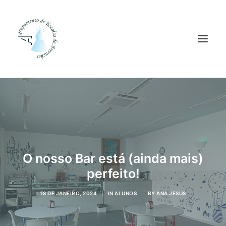
Agrupamento
Alunos
Pessoal
Equipas
O nosso Bar está (ainda mais)
perfeito!
Projetos
Plataformas
18 DE JANEIRO, 2024
|
IN
ALUNOS
|
BY
ANA JESUS
Contactos