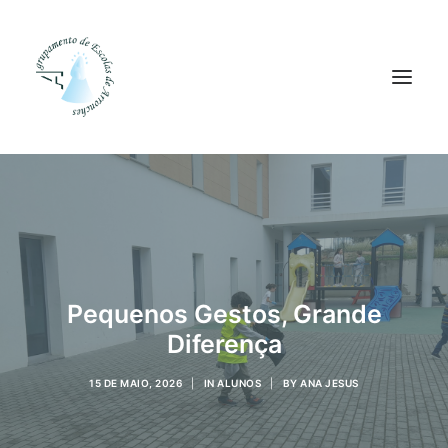
Agrupamento
Alunos
Pessoal
Equipas
Pequenos Gestos, Grande
Diferença
Projetos
Plataformas
15 DE MAIO, 2026
|
IN
ALUNOS
|
BY
ANA JESUS
Contactos