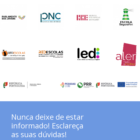
Nunca deixe de estar
informado! Esclareça
as suas dúvidas!