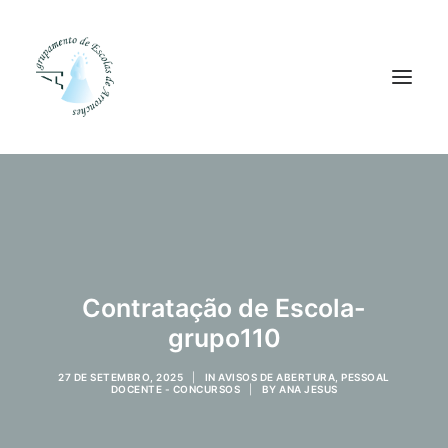
Agrupamento
Alunos
Pessoal
Contratação de Escola-
Equipas
grupo110
Projetos
Plataformas
27 DE SETEMBRO, 2025
|
IN
AVISOS DE ABERTURA
,
PESSOAL
DOCENTE - CONCURSOS
|
BY
ANA JESUS
Contactos