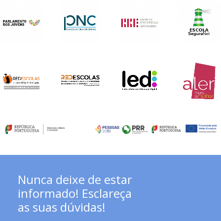
Nunca deixe de estar
informado! Esclareça
as suas dúvidas!