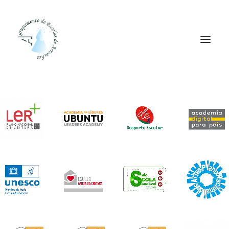
Agrupamento
Alunos
Pessoal
Equipas
Projetos
Plataformas
Contactos