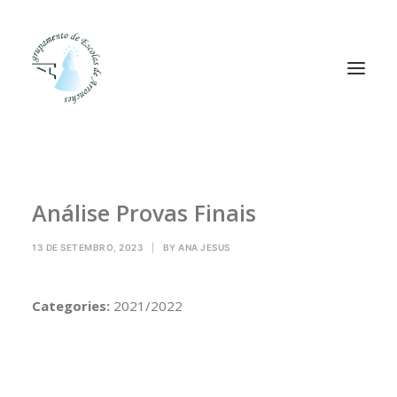
Agrupamento
Análise Provas Finais
Alunos
Pessoal
13 DE SETEMBRO, 2023
|
BY
ANA JESUS
Equipas
Projetos
Categories:
2021/2022
Plataformas
Contactos