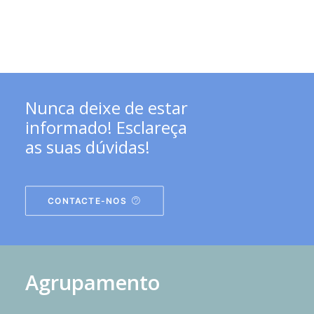
Nunca deixe de estar
informado! Esclareça
as suas dúvidas!
CONTACTE-NOS
Agrupamento