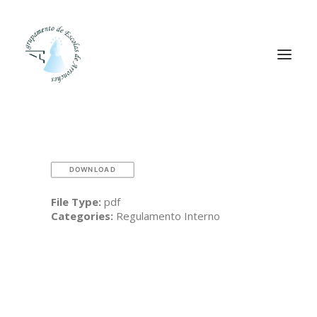
Agrupamento
Alunos
DOWNLOAD
Pessoal
File Type:
pdf
Categories:
Regulamento Interno
Equipas
Projetos
Plataformas
Contactos