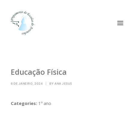
Agrupamento
Educação Física
Alunos
Pessoal
6 DE JANEIRO, 2024
|
BY
ANA JESUS
Equipas
Projetos
Categories:
1º ano
Plataformas
Contactos