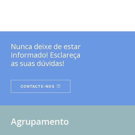
Nunca deixe de estar
informado! Esclareça
as suas dúvidas!
CONTACTE-NOS
Agrupamento