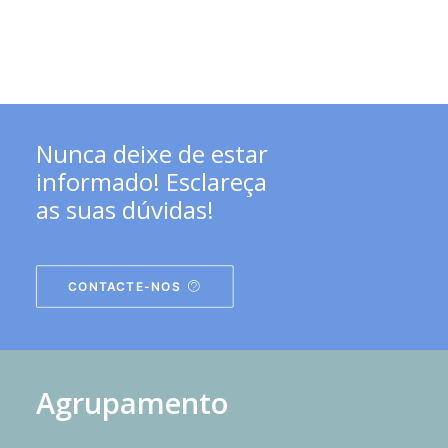
Nunca deixe de estar
informado! Esclareça
as suas dúvidas!
CONTACTE-NOS
Agrupamento