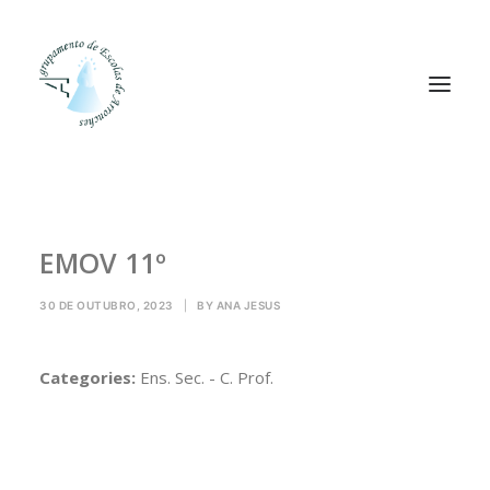
Agrupamento
EMOV 11º
Alunos
Pessoal
30 DE OUTUBRO, 2023
|
BY
ANA JESUS
Equipas
Projetos
Categories:
Ens. Sec. - C. Prof.
Plataformas
Contactos