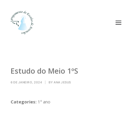
Agrupamento
Estudo do Meio 1ºS
Alunos
Pessoal
6 DE JANEIRO, 2024
|
BY
ANA JESUS
Equipas
Projetos
Categories:
1º ano
Plataformas
Contactos