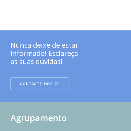
Nunca deixe de estar
informado! Esclareça
as suas dúvidas!
CONTACTE-NOS
Agrupamento