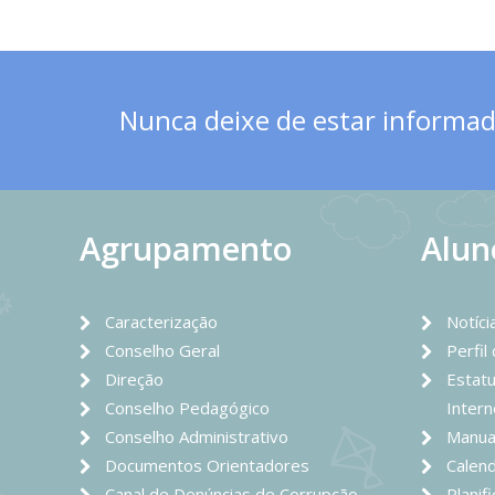
Nunca deixe de estar informado
Agrupamento
Alun
Caracterização
Notíci
Conselho Geral
Perfil
Direção
Estatu
Conselho Pedagógico
Intern
Conselho Administrativo
Manua
Documentos Orientadores
Calend
Canal de Denúncias de Corrupção
Planif