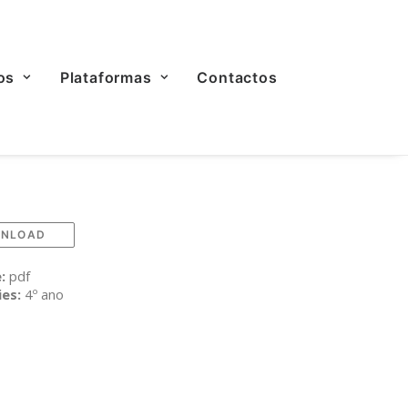
os
Plataformas
Contactos
NLOAD
e:
pdf
ies:
4º ano