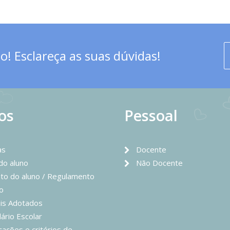
! Esclareça as suas dúvidas!
os
Pessoal
as
Docente
 do aluno
Não Docente
to do aluno / Regulamento
o
is Adotados
ário Escolar
icações e critérios de