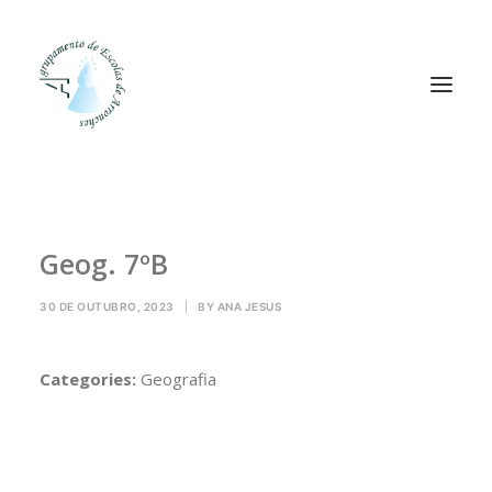
Agrupamento
Geog. 7ºB
Alunos
Pessoal
30 DE OUTUBRO, 2023
|
BY
ANA JESUS
Equipas
Projetos
Categories:
Geografia
Plataformas
Contactos