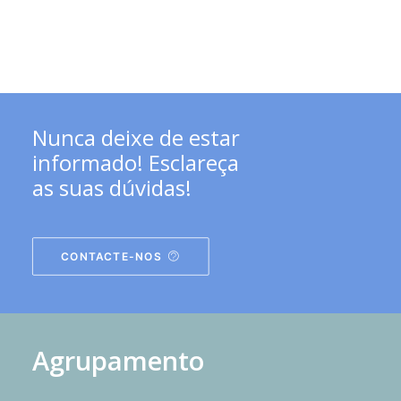
Nunca deixe de estar
informado! Esclareça
as suas dúvidas!
CONTACTE-NOS
Agrupamento