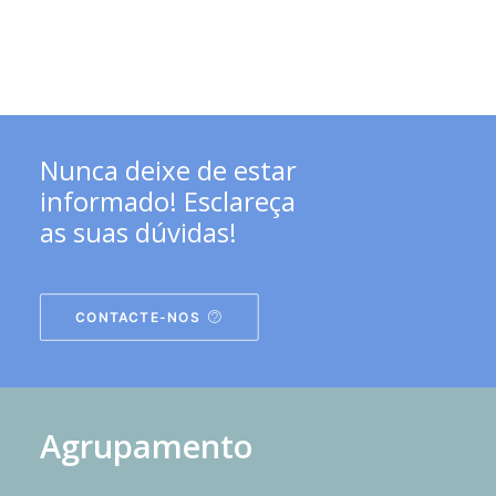
Nunca deixe de estar
informado! Esclareça
as suas dúvidas!
CONTACTE-NOS
Agrupamento