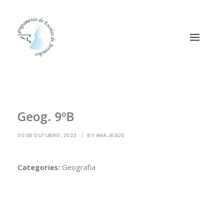
Agrupamento
Geog. 9ºB
Alunos
Pessoal
30 DE OUTUBRO, 2023
|
BY
ANA JESUS
Equipas
Projetos
Categories:
Geografia
Plataformas
Contactos