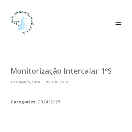
Agrupamento
Monitorização Intercalar 1ºS
Alunos
Pessoal
2 DE MARÇO, 2026
|
BY
ANA JESUS
Equipas
Projetos
Categories:
2024/2025
Plataformas
Contactos