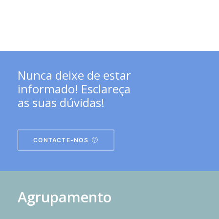
Nunca deixe de estar
informado! Esclareça
as suas dúvidas!
CONTACTE-NOS
Agrupamento