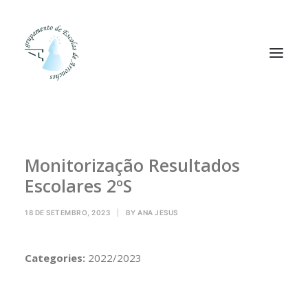
Agrupamento
Monitorização Resultados
Alunos
Escolares 2ºS
Pessoal
Equipas
18 DE SETEMBRO, 2023
|
BY
ANA JESUS
Projetos
Plataformas
Categories:
2022/2023
Contactos