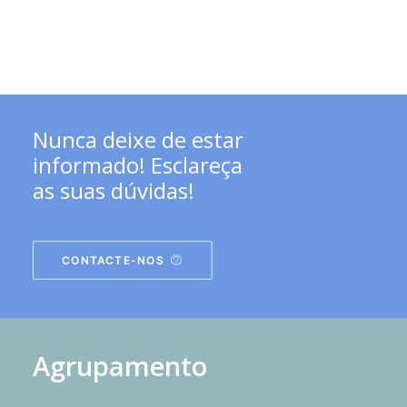
Nunca deixe de estar
informado! Esclareça
as suas dúvidas!
CONTACTE-NOS
Agrupamento