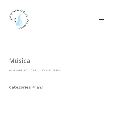
Agrupamento
Música
Alunos
Pessoal
6 DE JANEIRO, 2024
|
BY
ANA JESUS
Equipas
Projetos
Categories:
4º ano
Plataformas
Contactos