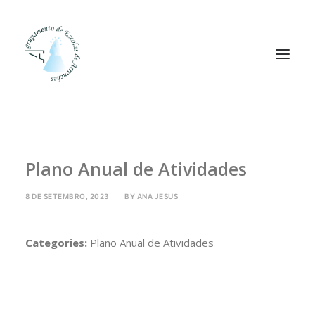
Agrupamento
Plano Anual de Atividades
Alunos
Pessoal
8 DE SETEMBRO, 2023
|
BY
ANA JESUS
Equipas
Projetos
Categories:
Plano Anual de Atividades
Plataformas
Contactos