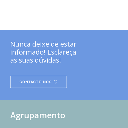
Nunca deixe de estar
informado! Esclareça
as suas dúvidas!
CONTACTE-NOS
Agrupamento