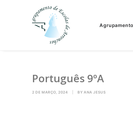
Agrupament
Português 9ºA
2 DE MARÇO, 2024
|
BY
ANA JESUS