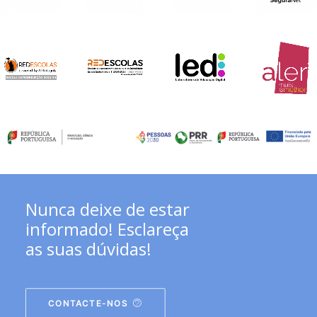
Nunca deixe de estar
informado! Esclareça
as suas dúvidas!
CONTACTE-NOS