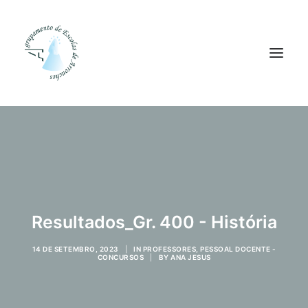
Agrupamento
Alunos
Pessoal
Equipas
Resultados_Gr. 400 - História
Projetos
14 DE SETEMBRO, 2023
|
IN
PROFESSORES
,
PESSOAL DOCENTE -
Plataformas
CONCURSOS
|
BY
ANA JESUS
Contactos