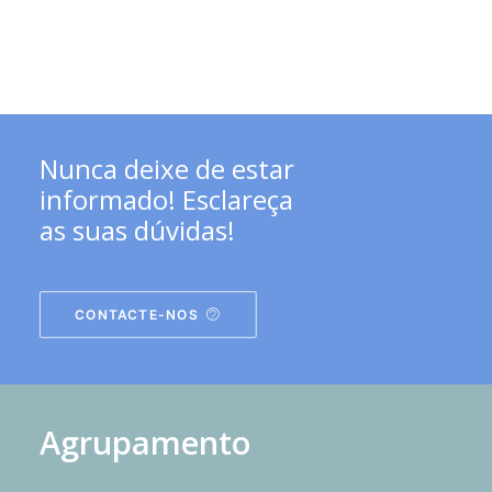
Nunca deixe de estar
informado! Esclareça
as suas dúvidas!
CONTACTE-NOS
Agrupamento