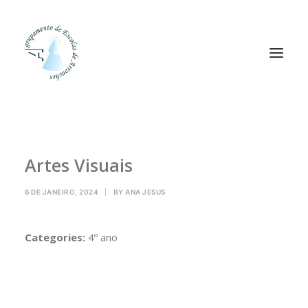
Agrupamento
Artes Visuais
Alunos
Pessoal
6 DE JANEIRO, 2024
|
BY
ANA JESUS
Equipas
Projetos
Categories:
4º ano
Plataformas
Contactos