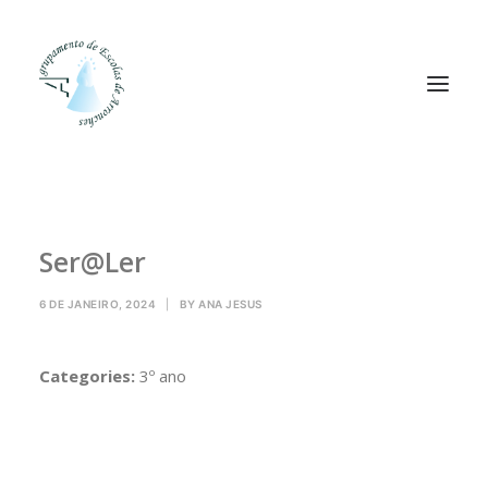
Agrupamento
Ser@Ler
Alunos
Pessoal
6 DE JANEIRO, 2024
|
BY
ANA JESUS
Equipas
Projetos
Categories:
3º ano
Plataformas
Contactos