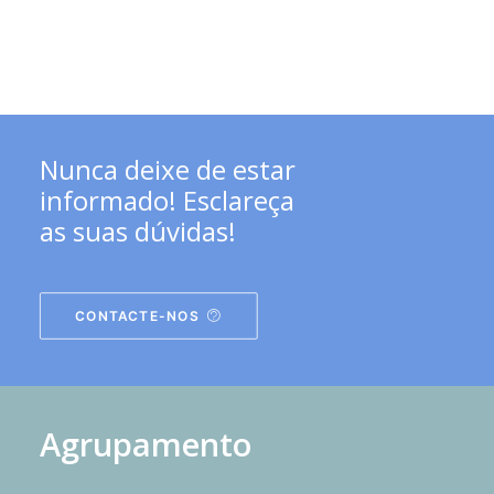
Nunca deixe de estar
informado! Esclareça
as suas dúvidas!
CONTACTE-NOS
Agrupamento