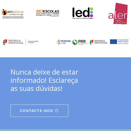
Nunca deixe de estar
informado! Esclareça
as suas dúvidas!
CONTACTE-NOS